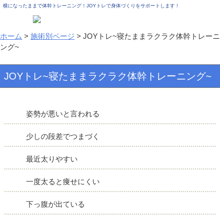
横になったままで体幹トレーニング！JOYトレで身体づくりをサポートします！
ホーム
>
施術別ページ
>
JOYトレ~寝たままラクラク体幹トレーニ
ング~
JOYトレ~寝たままラクラク体幹トレーニング~
姿勢が悪いと言われる
少しの段差でつまづく
最近太りやすい
一度太ると痩せにくい
下っ腹が出ている