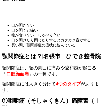
口が開き辛い
口を開くと痛い
物が食べ辛い、しゃべり辛い
口を開けたり閉じたりするとカクカク音がする
長い間、顎関節症の症状に悩んでいる
顎関節症とは？|名張市 ひでき整骨院
顎関節症は、顎の周囲に痛みや違和感が起こる
「
口腔顔面痛
」の一種です。
顎関節症には大きく分けて
4つのタイプ
がありま
す。
①咀嚼筋（そしゃくきん）痛障害｛Ⅰ